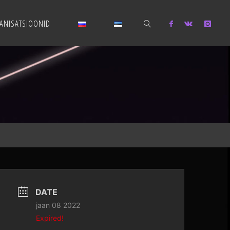
ANISATSIOONID
SEARCH
DATE
jaan 08 2022
Expired!