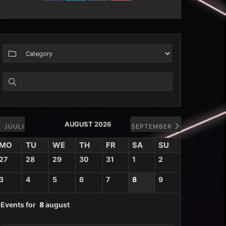
AUGUST 2026
JUULI
SEPTEMBER
MO
TU
WE
TH
FR
SA
SU
27
28
29
30
31
1
2
3
4
5
6
7
8
9
Events for
8
august