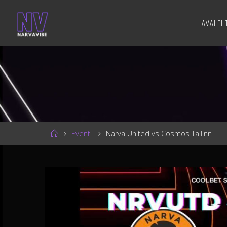
Skip
to
AVALEH
N
content
V
Home
Event
Narva United vs Cosmos Tallinn