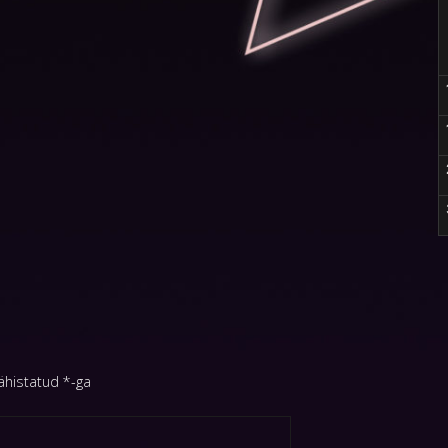
tähistatud
*
-ga